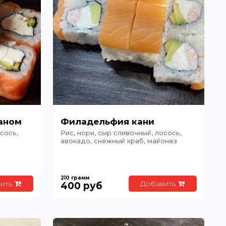
аном
Филадельфия кани
сось,
Рис, нори, сыр сливочный, лосось,
авокадо, снежный краб, майонез
210
грамм
ить
Добавить
400
руб