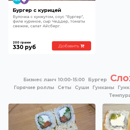
Бургер с курицей
Булочка с кунжутом, соус "Бургер",
филе куриное, сыр Чеддер, томаты
свежие, салат Айсберг.
200
грамм
Добавить
330
руб
Сло
Бизнес ланч 10:00-15:00
Бургер
Горячие роллы
Сеты
Суши
Гунканы
Гун
Темпур