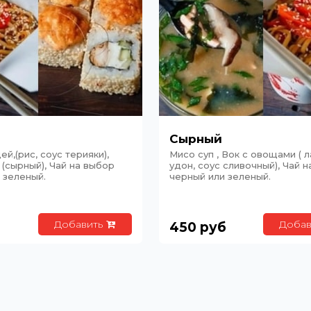
Сырный
ей,(рис, соус терияки),
Мисо суп , Вок с овощами ( 
 (сырный), Чай на выбор
удон, соус сливочный), Чай 
 зеленый.
черный или зеленый.
Добавить
Добав
б
450
руб