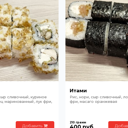
Итами
 сыр сливочный, куриное
Рис, нори, сыр сливочный, ло
ец маринованный, лук фри,
фри, масаго оранжевая
210
грамм
Добавить
Добав
400
руб