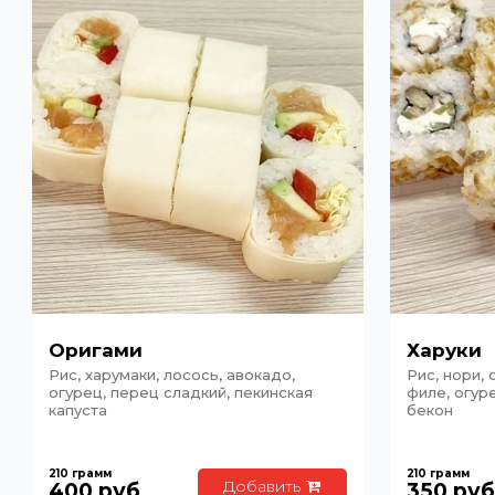
Оригами
Харуки
Рис, харумаки, лосось, авокадо,
Рис, нори,
огурец, перец сладкий, пекинская
филе, огур
капуста
бекон
210
грамм
210
грамм
Добавить
400
руб
350
руб