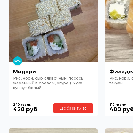
Мидори
Филадел
Рис, нори, сыр сливочный, лосось
Рис, нори, 
жаренный в соевом, огурец, чука,
такуан
кунжут белый
240
грамм
210
грамм
Добавить
420
руб
400
ру