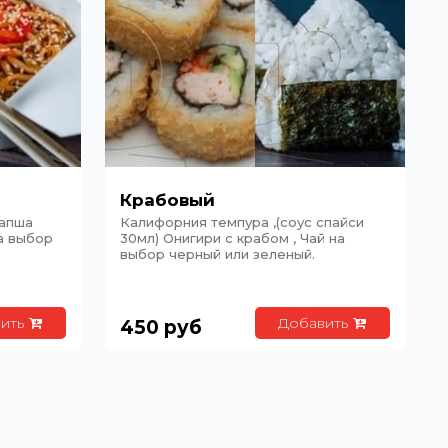
Крабовый
лапша
Калифорния темпура ,(соус спайси
на выбор
30мл) Онигири с крабом , Чай на
выбор черный или зеленый.
ить
Добавить
450
руб