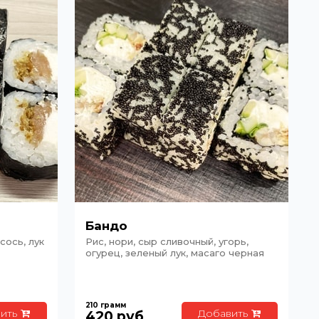
Бандо
сось, лук
Рис, нори, сыр сливочный, угорь,
огурец, зеленый лук, масаго черная
210
грамм
ить
Добавить
420
руб