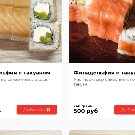
ьфия с такуаном
Филадельфия с таку
сыр сливочный, лосось,
Рис, нори, сыр сливочный, ло
такуан
240
грамм
Добавить
Добав
б
500
руб