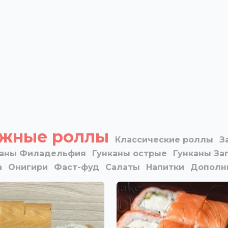
жные роллы
Классические роллы
З
каны Филадельфия
Гунканы острые
Гунканы За
а
Онигири
Фаст-фуд
Салаты
Напитки
Дополн