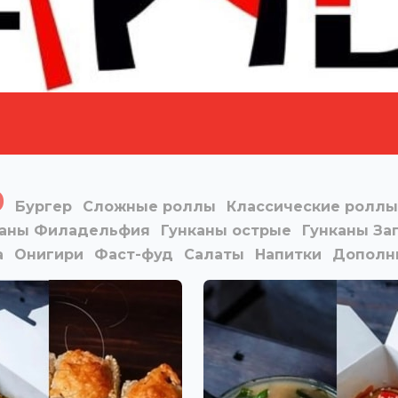
0
Бургер
Сложные роллы
Классические роллы
каны Филадельфия
Гунканы острые
Гунканы За
а
Онигири
Фаст-фуд
Салаты
Напитки
Дополн