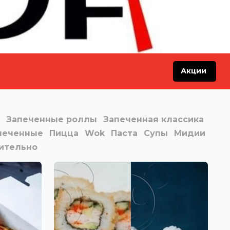
Акции
Запеченные роллы
Запеченная классика
печенные
Пицца
Wok
Паста
Супы
Мидии
ительно