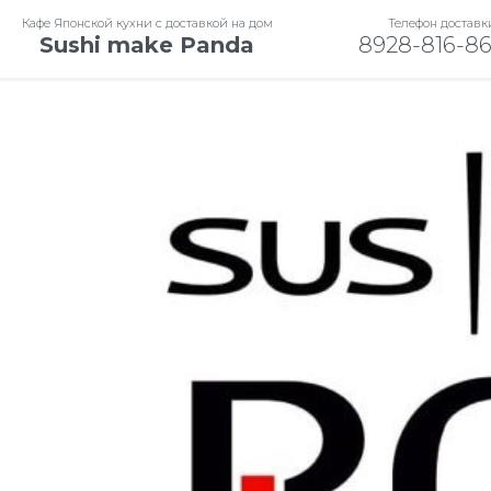
Кафе Японской кухни с доставкой на дом
Телефон доставк
Кафе Японской кухни с
Sushi make Panda
8928-816-86