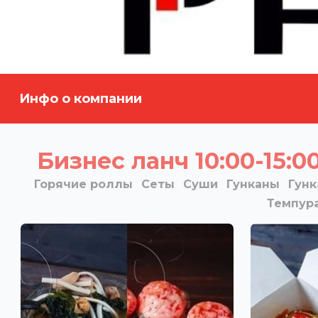
Инфо о компании
Бизнес ланч 10:00-15:0
Горячие роллы
Сеты
Суши
Гунканы
Гун
Темпур